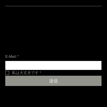
メーリングリストに参加する
E-Mail
*
私は大丈夫です
*
送信