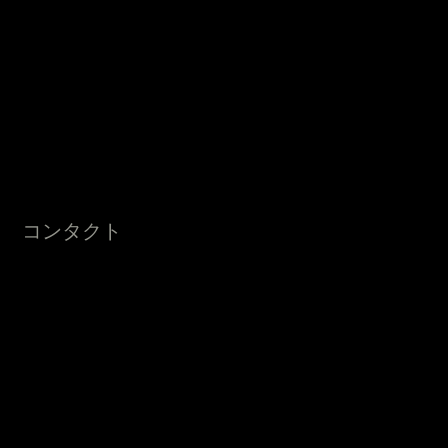
CH-208.468.804
ロケーション
コンタクト
sales @ mechanik2 . com
FedEx no. 201746780