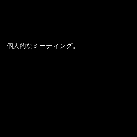
個人的なミーティング。
火曜日と木曜日
午前10時から午後2時まで
お問い合わせ
e-mail
(土曜日
は応相談）