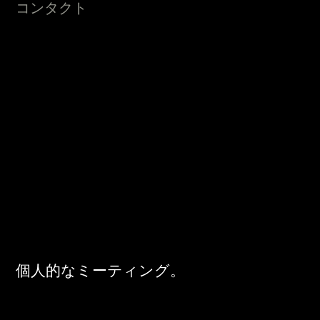
コンタクト
sales @ mechanik2 . com
FedEx no. 201746780
個人的なミーティング。
火曜日と木曜日