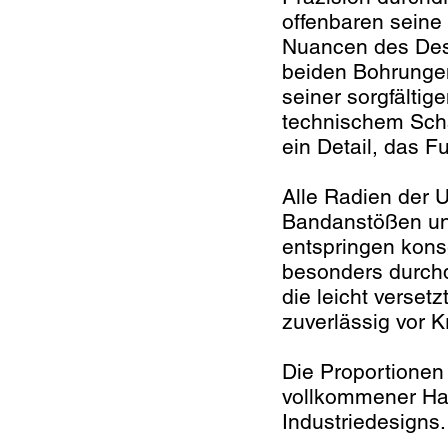
offenbaren seine 
Nuancen des Desi
beiden Bohrunge
seiner sorgfälti
technischem Scha
ein Detail, das Fu
Alle Radien der 
Bandanstößen un
entspringen kons
besonders durchd
die leicht verset
zuverlässig vor K
Die Proportionen
vollkommener Har
Industriedesigns.